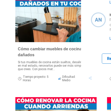
AN
f
Cómo cambiar muebles de cocina
dañados
R
Si tus muebles de cocina están sueltos, desalineados o
¡
en mal estado, renovarlos puede ser más simple de lo
P
que crees. Con pocos mat...
l
Tiempo proyecto: 5
Dificultad:
Horas
Medio