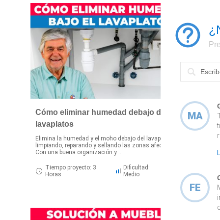
¿
Pre
Cómo eliminar humedad debajo del
MA
lavaplatos
A
m
Elimina la humedad y el moho debajo del lavaplatos
f
limpiando, reparando y sellando las zonas afectadas.
Con una buena organización y ...
Tiempo proyecto: 3
Dificultad:
Horas
Medio
FE
c