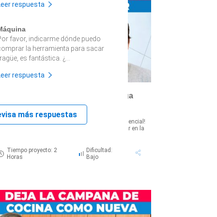
Leer respuesta
Máquina
Por favor, indicarme dónde puedo
comprar la herramienta para sacar
ragüe, es fantástica. ¿...
Leer respuesta
Cómo mantener tu lavadora de carga
superior en perfecto estado
evisa más respuestas
Sabemos que cuidar tus electrodomésticos es esencial!
or eso, en esta oportunidad nos vamos a enfocar en la
avadora, una aliada q...
Tiempo proyecto: 2
Dificultad:
Horas
Bajo