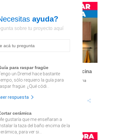
Necesitas
ayuda?
gunta sobre tu proyecto aquí
Guía para raspar fragüe
Cómo elegir y armar muebles de cocina
Tengo un Dremel hace bastante
tiempo, sólo requiero la guía para
prende a elegir, armar e instalar muebles de cocina
odulares para crear un espacio más cómodo,
raspar fragüe. ¿Qué códi...
uncional y bien organizado. En est...
Leer respuesta
Tiempo proyecto: +10
Dificultad:
Horas
Alto
Cortar cerámica
Me gustaría que me enseñaran a
instalar la taza del baño encima de la
erámica, para ver si...