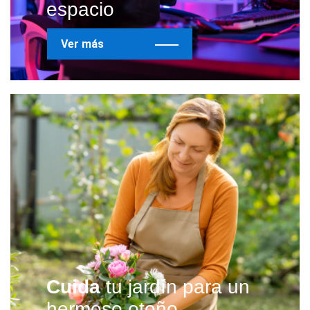
espacio
Ver más
Cuida
tu jardín para un
hermoso otoño