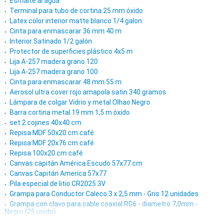
Esmalte al agua
Terminal para tubo de cortina 25 mm óxido
Latex color interior matte blanco 1/4 galon
Cinta para enmascarar 36 mm 40 m
Interior Satinado 1/2 galón
Protector de superficies plástico 4x5 m
Lija A-257 madera grano 120
Lija A-257 madera grano 100
Cinta para enmascarar 48 mm 55 m
Aerosol ultra cover rojo amapola satin 340 gramos
Lámpara de colgar Vidrio y metal Olhao Negro
Barra cortina metal 19 mm 1,5 m óxido
set 2 cojines 40x40 cm
Repisa MDF 50x20 cm café
Repisa MDF 20x76 cm café
Repisa 100x20 cm café
Canvas capitán América Escudo 57x77 cm
Canvas Capitán America 57x77
Pila especial de litio CR2025 3V
Grampa para Conductor Caleco 3 x 2,5 mm - Gris 12 unidades
Grampa con clavo para cable coaxial RG6 - diametro 7,0mm -
Negro (25 unids)