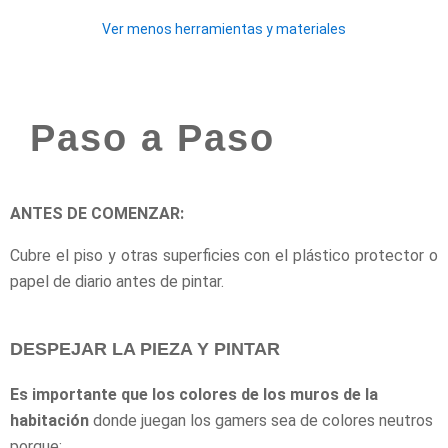
Cinta de Montaje Extrema 2.5 cm x 1.5 metros
Ver menos herramientas y materiales
Puerta plegable Facil blanca 81 cm
Ampolleta smart wifi E27 7W luz cálida
Set de velos 140x230cm crudo
Cortina black-out 200x220cm Texturada gris
Kit Gamer 3 en 1 (Teclado + Mouse + Mouse pad)
Paso a Paso
Carro bar 40x40x74 cm MDP negro
Fuente de alimentación para exteriores 150 W a 12v
Controladora manual y control remoto para cintas led rgb
Bañador de luz led IP66 18 W rgb 0,5 metros
ANTES DE COMENZAR:
Cubre el piso y otras superficies con el plástico protector o
papel de diario antes de pintar.
DESPEJAR LA PIEZA Y PINTAR
Es importante que los colores de los muros de la
habitación
donde juegan los gamers sea de colores neutros
porque: