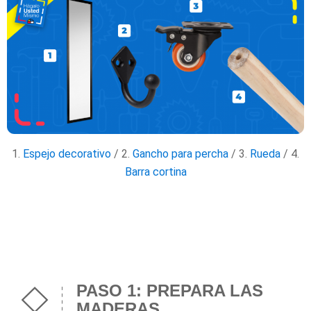
1.
Espejo decorativo
/ 2.
Gancho para percha
/ 3.
Rueda
/ 4.
Barra cortina
PASO 1: PREPARA LAS
MADERAS