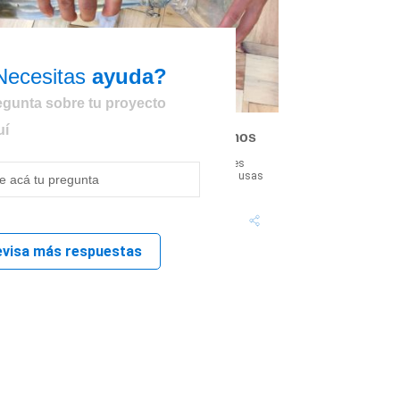
Necesitas
ayuda?
egunta sobre tu proyecto
uí
Cómo mantener limpio lo que tocamos
uida a los que más quieres siguiendo estos útiles
jemplos de cómo desinfectar todo lo que tocas y usas
iariamente: manillas, las ...
evisa más respuestas