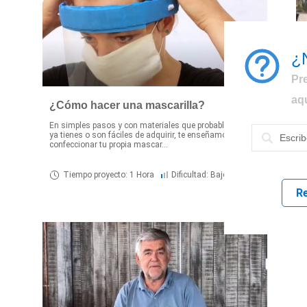
¿
Pr
aq
¿Cómo hacer una mascarilla?
En simples pasos y con materiales que probablemente
C
ya tienes o son fáciles de adquirir, te enseñamos a
e
confeccionar tu propia mascar...
d
Tiempo proyecto: 1 Hora
Dificultad: Bajo
R