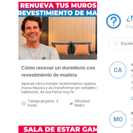
¿
Pre
Cómo renovar un dormitorio con
CA
revestimiento de madera
Aprende cómo instalar revestimientos ripados de la
R
q
marca Masisa y así transformar por completo una
e
habitación, de una forma muy fá...
s
Tiempo proyecto: 4
Dificultad:
Horas
Medio
MO
l