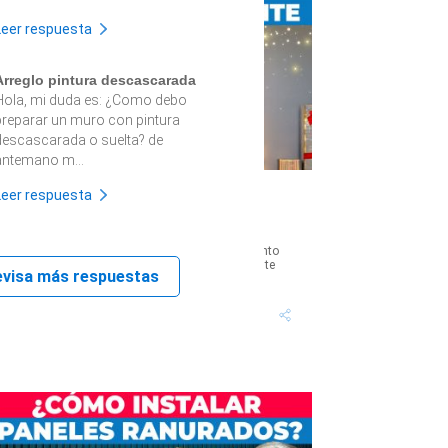
Leer respuesta
Arreglo pintura descascarada
Hola, mi duda es: ¿Como debo
preparar un muro con pintura
descascarada o suelta? de
antemano m...
Leer respuesta
Cómo hacer un árbol de Navidad
colgante
Amas las fiestas de fin de año, pero no tienes tanto
spacio como para un gran árbol de Navidad? ¡No te
evisa más respuestas
reocupes más! Mira esta...
Tiempo proyecto: 4
Dificultad:
Horas
Bajo