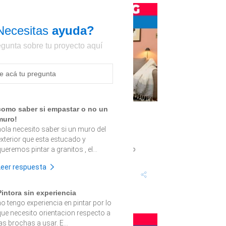
Necesitas
ayuda?
gunta sobre tu proyecto aquí
como saber si empastar o no un
Cómo renovar un living de
muro!
departamento
hola necesito saber si un muro del
exterior que esta estucado y
enovar es clave para mantener vivo tu hogar,
ueremos pintar a granitos , el...
specialmente si no cuentas con mucho espacio o
ientes que se ve anticuado. Te comparti...
Leer respuesta
Tiempo proyecto: 6
Dificultad:
Horas
Medio
Pintora sin experiencia
no tengo experiencia en pintar por lo
que necesito orientacion respecto a
as brochas a usar. E...