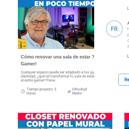
FR
Cómo renovar una sala de estar ?️ ¡Estilo
Gamer!
Cualquier espacio puede ser adaptado a tus gustos e
¿
identidad, ¿qué tal transformar tu sala de estar o living
e
R
al estilo gamer? Ponie...
p
Tiempo proyecto: 5
Dificultad:
Horas
Medio