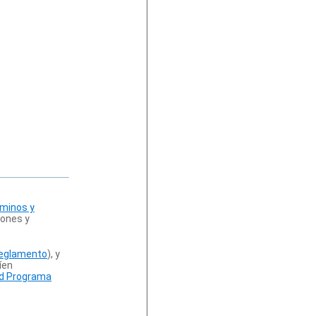
minos y
iones y
eglamento
), y
íen
dad Programa