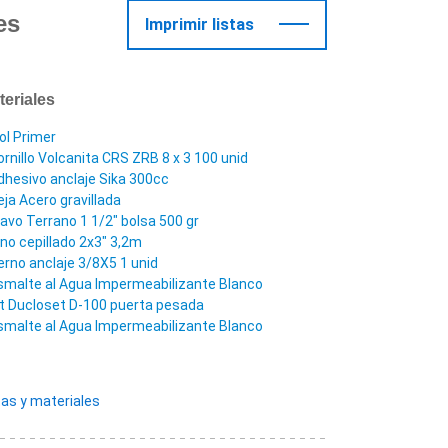
es
Imprimir listas
teriales
gol Primer
ornillo Volcanita CRS ZRB 8 x 3 100 unid
dhesivo anclaje Sika 300cc
eja Acero gravillada
lavo Terrano 1 1/2" bolsa 500 gr
ino cepillado 2x3" 3,2m
erno anclaje 3/8X5 1 unid
smalte al Agua Impermeabilizante Blanco
it Ducloset D-100 puerta pesada
smalte al Agua Impermeabilizante Blanco
as y materiales