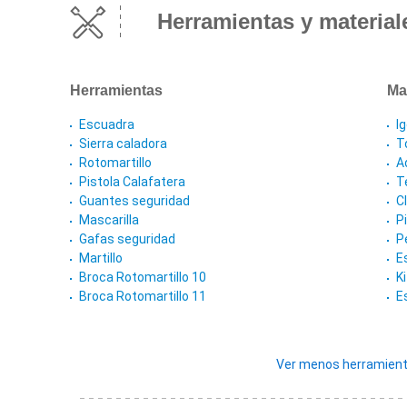
Herramientas y material
Herramientas
Ma
Escuadra
I
Sierra caladora
T
Rotomartillo
A
Pistola Calafatera
T
Guantes seguridad
C
Mascarilla
P
Gafas seguridad
P
Martillo
E
Broca Rotomartillo 10
K
Broca Rotomartillo 11
E
Ver menos herramient