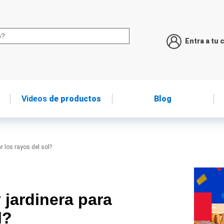
Entra a tu 
Videos
de productos
Blog
r los rayos del sol?
y jardinera para
l?