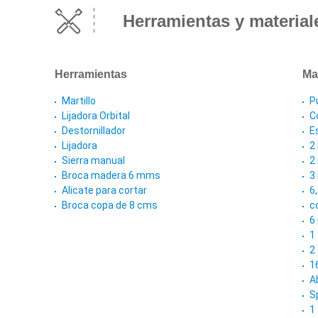
Herramientas y material
Herramientas
Ma
Martillo
P
Lijadora Orbital
Co
Destornillador
E
Lijadora
2
Sierra manual
2
Broca madera 6 mms
3
Alicate para cortar
6
Broca copa de 8 cms
c
6
1
2
1
A
S
1