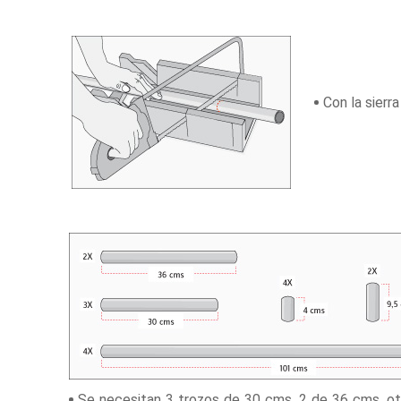
Con la sierr
Se necesitan 3 trozos de 30 cms, 2 de 36 cms, ot