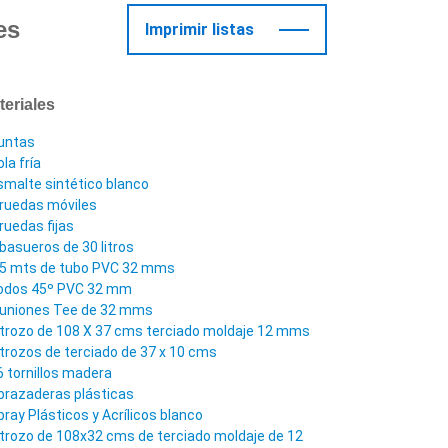
es
Imprimir listas
teriales
untas
la fría
smalte sintético blanco
 ruedas móviles
 ruedas fijas
 basueros de 30 litros
,5 mts de tubo PVC 32 mms
odos 45º PVC 32 mm
 uniones Tee de 32 mms
 trozo de 108 X 37 cms terciado moldaje 12 mms
 trozos de terciado de 37 x 10 cms
6 tornillos madera
brazaderas plásticas
pray Plásticos y Acrílicos blanco
 trozo de 108x32 cms de terciado moldaje de 12