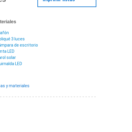
teriales
lafón
pliqué 3 luces
ámpara de escritorio
inta LED
rol solar
uirnalda LED
as y materiales