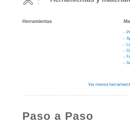
Herramientas
Ma
P
A
L
C
Fa
G
Ver menos herramient
Paso a Paso