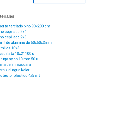
teriales
uerta terciado pino 90x200 cm
ino cepillado 2x4
ino cepillado 2x3
erfil de aluminio de 50x50x3mm
ornillos 10x3
oscalata 10x2" 100 u
arugo nylon 10 mm 50 u
inta de enmascarar
arniz al agua Kolor
rotector plástico 4x5 mt