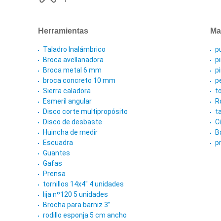
Herramientas
Ma
Taladro Inalámbrico
p
Broca avellanadora
p
Broca metal 6 mm
p
broca concreto 10 mm
p
Sierra caladora
t
Esmeril angular
R
Disco corte multipropósito
t
Disco de desbaste
C
Huincha de medir
B
Escuadra
p
Guantes
Gafas
Prensa
tornillos 14x4" 4 unidades
lija nº120 5 unidades
Brocha para barniz 3”
rodillo esponja 5 cm ancho