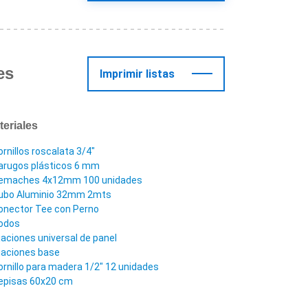
es
Imprimir listas
teriales
ornillos roscalata 3/4"
arugos plásticos 6 mm
emaches 4x12mm 100 unidades
ubo Aluminio 32mm 2mts
onector Tee con Perno
odos
ijaciones universal de panel
ijaciones base
ornillo para madera 1/2" 12 unidades
episas 60x20 cm