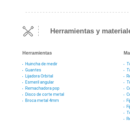
Herramientas y material
Herramientas
Ma
Huincha de medir
T
Guantes
T
Lijadora Orbital
R
Esmeril angular
T
Remachadora pop
C
Disco de corte metal
C
Broca metal 4mm
F
F
T
R