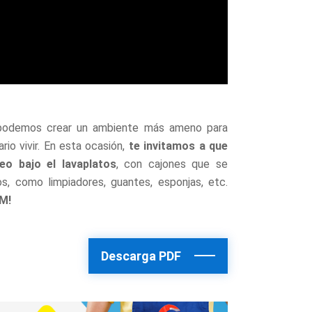
í podemos crear un ambiente más ameno para
io vivir. En esta ocasión,
te invitamos a que
eo bajo el lavaplatos
, con cajones que se
os, como limpiadores, guantes, esponjas, etc.
UM!
Descarga PDF