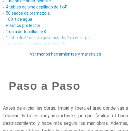
1 bidón de desmoldante
4 tablas de pino cepillado de 1x4"
50 sacos de premezcla
100 lt de agua
Plástico protector
1 caja de tornillos 5/8
1 tubo de 6" de lata galvanizada, 1 m de largo
1 gorro de lata galvanizada de 6"
Campana de fierro galvanizado
Ver menos herramientas y materiales
6 paquetes de 12 ladrillos refractarios de 23 x 6.5 x 2.5 cm
2,5 lt de agua para mortero
Mortero refractario
3 cajas de porcelanato 30 x 60 cm
Fragüe negro
Paso a Paso
Adhesivo cerámico
Paño para limpiar
Paño para limpiar
Pernos de expansión
Antes de iniciar las obras, limpia y libera el área donde vas a
Guante cabritilla
trabajar. Esto es muy importante, porque facilita el buen
Esponja profesional
desplazamiento y hace más segura las maniobras. Además,
Parrilla carbón sobrepuesta
no olvides utilizar todos los elementos de seguridad antes