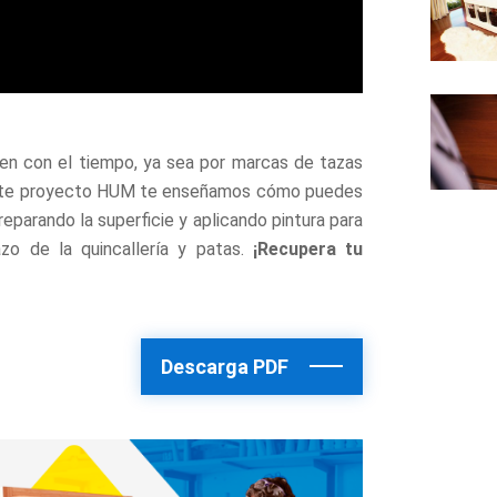
en con el tiempo, ya sea por marcas de tazas
te proyecto HUM te enseñamos cómo puedes
parando la superficie y aplicando pintura para
azo de la quincallería y patas.
¡Recupera tu
Descarga PDF