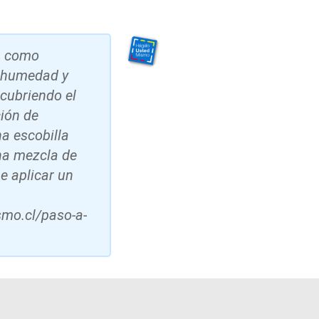
a como
a humedad y
scubriendo el
ión de
na escobilla
una mezcla de
be aplicar un
smo.cl/paso-a-