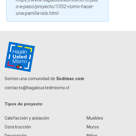
o-a-paso/proyecto/1052-como-hacer-
una-parrilla-isla.html
Somos una comunidad de
Sodimac.com
contacto@hagaloustedmismo.cl
Tipos de proyecto
Calefacción y aislación
Muebles
Construcción
Muros
Decoración
Niños