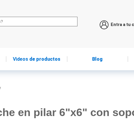
Entra a tu 
Videos
de productos
Blog
r
he en pilar 6"x6" con sop