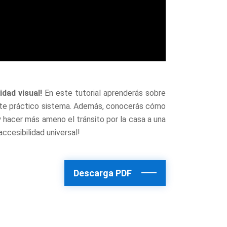
idad visual!
En este tutorial aprenderás sobre
 este práctico sistema. Además, conocerás cómo
y hacer más ameno el tránsito por la casa a una
ccesibilidad universal!
Descarga PDF