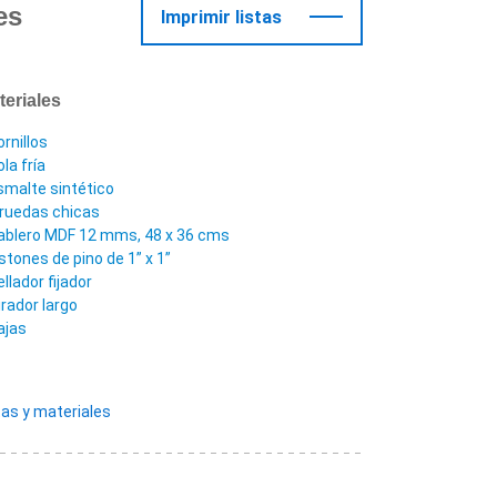
es
Imprimir listas
teriales
ornillos
la fría
smalte sintético
 ruedas chicas
ablero MDF 12 mms, 48 x 36 cms
istones de pino de 1” x 1”
llador fijador
irador largo
ajas
as y materiales