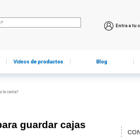
Entra a tu 
Videos
de productos
Blog
jo la cama?
para guardar cajas
CON