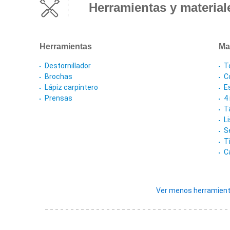
Herramientas y material
Herramientas
Ma
Destornillador
T
Brochas
Co
Lápiz carpintero
E
Prensas
4
T
L
Se
T
C
Ver menos herramient