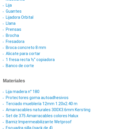
Lija
Guantes
Lijadora Orbital
Llana
Prensas
Brocha
Fresadora
Broca concreto 8 mm
Alicate para cortar
1 fresa recta ½” copiadora
Banco de corte
Materiales
Lija madera n° 180
Protectores goma autoadhesivos
Terciado mueblería 12mm 1.20x2.40 m
Amarracables naturales 300X3.6mm Kersting
Set de 375 Amarracables colores Halux
Barniz Impermeabilizante Wetproof
Escuadra silla (pack de 4)