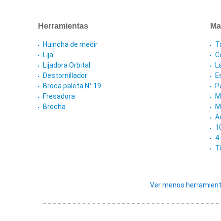
Herramientas
Ma
Huincha de medir
T
Lija
Co
Lijadora Orbital
L
Destornillador
E
Broca paleta N° 19
P
Fresadora
M
Brocha
M
A
1
4
T
Ver menos herramient