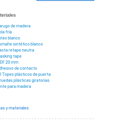
teriales
arugo de madera
la fría
átex blanco
smalte sintético blanco
asta retape neutra
asking tape
DF 20 mm
dhesivo de contacto
0 Topes plásticos de puerta
 ruedas plásticas giratorias
inte para madera
as y materiales