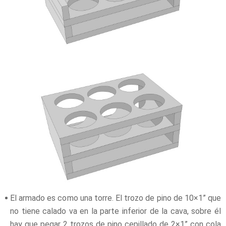
El armado es como una torre. El trozo de pino de 10×1” que
no tiene calado va en la parte inferior de la cava, sobre él
hay que pegar 2 trozos de pino cepillado de 2×1” con cola