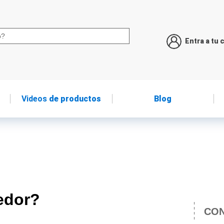
Entra a tu 
Videos
de productos
Blog
edor?
CON