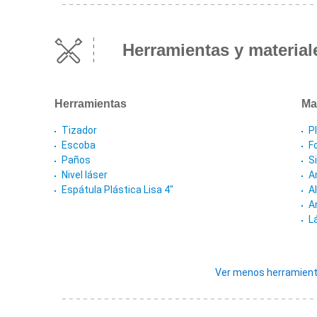
Herramientas y material
Herramientas
Ma
Tizador
P
Escoba
F
Paños
S
Nivel láser
A
Espátula Plástica Lisa 4"
A
A
L
Ver menos herramient