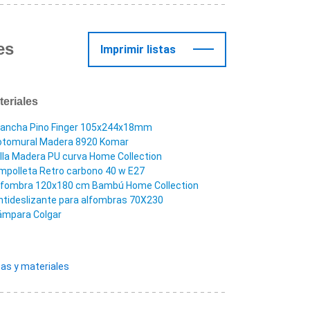
es
Imprimir listas
teriales
lancha Pino Finger 105x244x18mm
otomural Madera 8920 Komar
illa Madera PU curva Home Collection
mpolleta Retro carbono 40 w E27
lfombra 120x180 cm Bambú Home Collection
ntideslizante para alfombras 70X230
ámpara Colgar
as y materiales