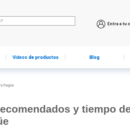
Entra a tu 
Videos
de productos
Blog
ra fragüe
 recomendados y tiempo d
üe