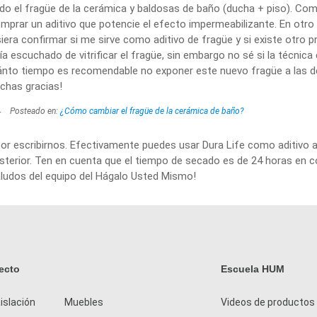
do el fragüe de la cerámica y baldosas de baño (ducha + piso). C
mprar un aditivo que potencie el efecto impermeabilizante. En otro 
isiera confirmar si me sirve como aditivo de fragüe y si existe otro
a escuchado de vitrificar el fragüe, sin embargo no sé si la técnica 
uánto tiempo es recomendable no exponer este nuevo fragüe a las d
chas gracias!
4
Posteado en:
¿Cómo cambiar el fragüe de la cerámica de baño?
por escribirnos. Efectivamente puedes usar Dura Life como aditivo al
terior. Ten en cuenta que el tiempo de secado es de 24 horas en 
aludos del equipo del Hágalo Usted Mismo!
ecto
Escuela HUM
islación
Muebles
Videos de productos