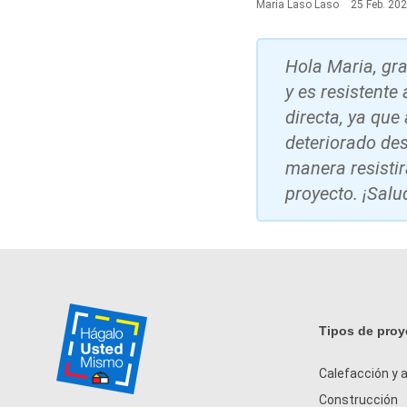
Maria Laso Laso
25 Feb. 20
Hola Maria, gra
y es resistente
directa, ya qu
deteriorado de
manera resisti
proyecto. ¡Sal
Tipos de proy
Calefacción y a
Construcción