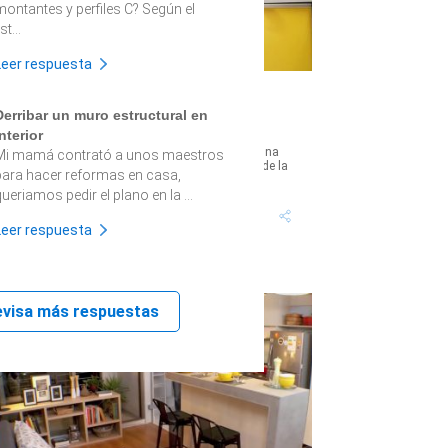
montantes y perfiles C? Según el
ist...
Leer respuesta
¿Cómo hacer la ampliación de una
Derribar un muro estructural en
cocina? (Parte 2)
interior
eguimos con esta faena que busca aprovechar una
Mi mamá contrató a unos maestros
ntigua pieza de servicio integrándola al espacio de la
para hacer reformas en casa,
ocina. Después de hacer la ...
ueriamos pedir el plano en la ...
Tiempo proyecto: +10
Dificultad:
Horas
Alto
Leer respuesta
evisa más respuestas