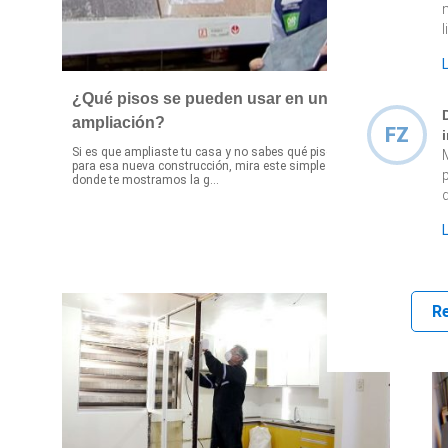
l
¿Qué pisos se pueden usar en una
ampliación?
FZ
Si es que ampliaste tu casa y no sabes qué piso elegir
S
para esa nueva construcción, mira este simple video en
a
donde te mostramos la g...
c
q
R