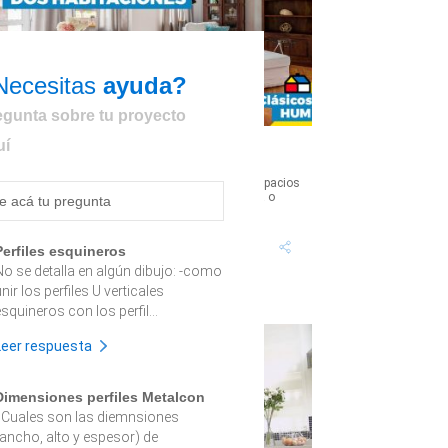
Necesitas
ayuda?
egunta sobre tu proyecto
uí
¿Cómo unir dos habitaciones?
uchas veces puede ser necesario adaptar los espacios
e la casa en función del crecimiento de la familia o
orque se quieren agrandar...
Tiempo proyecto: +10
Dificultad:
Perfiles esquineros
Horas
Alto
No se detalla en algún dibujo: -como
nir los perfiles U verticales
squineros con los perfil...
Leer respuesta
Dimensiones perfiles Metalcon
¿Cuales son las diemnsiones
(ancho, alto y espesor) de