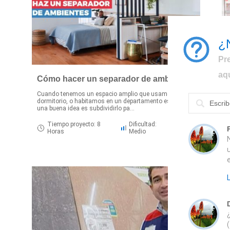
¿
Pr
aq
Cómo hacer un separador de ambientes
Cuando tenemos un espacio amplio que usamos como
M
dormitorio, o habitamos en un departamento estudio,
d
una buena idea es subdividirlo pa...
p
Tiempo proyecto: 8
Dificultad:
Horas
Medio
u
e