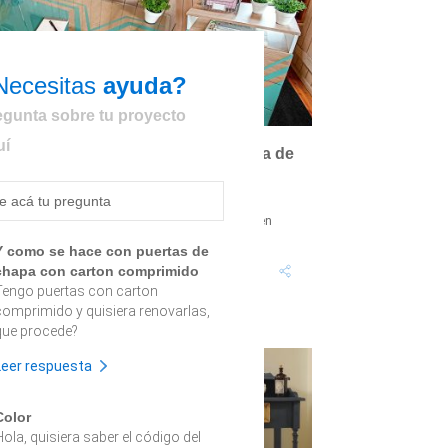
Necesitas
ayuda?
egunta sobre tu proyecto
uí
Cómo pintar un escritorio y cajonera de
melamina
i quieres renovar tu hogar sin gastar en muebles
uevos, este proyecto te va a encantar. Consiste en
intar un mueble de melamina con...
Y como se hace con puertas de
Tiempo proyecto: 6
Dificultad:
chapa con carton comprimido
Horas
Bajo
Tengo puertas con carton
comprimido y quisiera renovarlas,
que procede?
Leer respuesta
Color
Hola, quisiera saber el código del