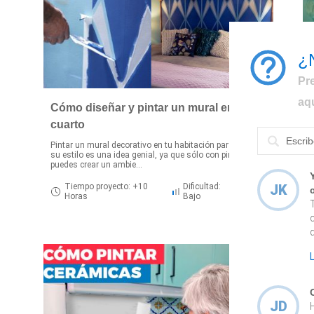
¿
Pr
aq
Cómo diseñar y pintar un mural en el
cuarto
Pintar un mural decorativo en tu habitación para renovar
S
su estilo es una idea genial, ya que sólo con pintura
n
puedes crear un ambie...
p
Tiempo proyecto: +10
Dificultad:
JK
Horas
Bajo
JD