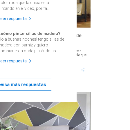
color rosa que la chica está
intando en el vídeo, por fa...
Leer respuesta
¿cómo pintar sillas de madera?
Cómo restaurar y pintar un mueble de
Hola buenas noches! tengo sillas de
madera
madera con barniz y quiero
cambiarles la onda pintándolas ...
Restaura ese viejo mueble que ya no usas! Con este
royecto aprenderás a darle nueva vida a un mueble que
uizás ya ibas a botar o...
Leer respuesta
Tiempo proyecto: 6
Dificultad:
Horas
Bajo
evisa más respuestas