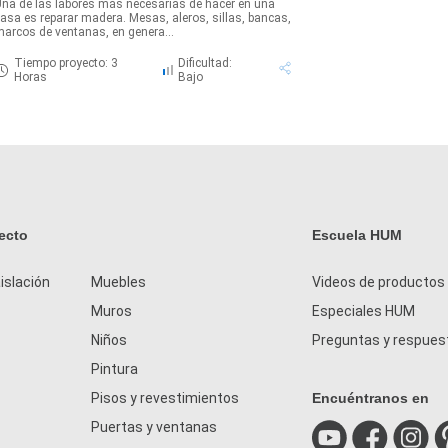
na de las labores más necesarias de hacer en una
asa es reparar madera. Mesas, aleros, sillas, bancas,
arcos de ventanas, en genera...
Tiempo proyecto: 3
Dificultad:
Horas
Bajo
ecto
Escuela HUM
islación
Muebles
Videos de productos
Muros
Especiales HUM
Niños
Preguntas y respues
Pintura
Pisos y revestimientos
Encuéntranos en
Puertas y ventanas