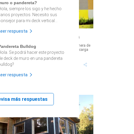
muro o pandereta?
Hola, siempre los sigo y he hecho
varios proyectos. Necesito sus
onsejor para mi deck vertical...
Leer respuesta
Cómo pintar la fachada de una casa
na fachada continua no sólo determina una manera de
Pandereta Bulldog
abitar el espacio, sino que también connota una carga
Hola. Se podrá hacer este proyecto
istórica, ya que todas ...
de deck de muro en una pandereta
Tiempo proyecto: +10
Dificultad:
bulldog?
Horas
Alto
Leer respuesta
evisa más respuestas