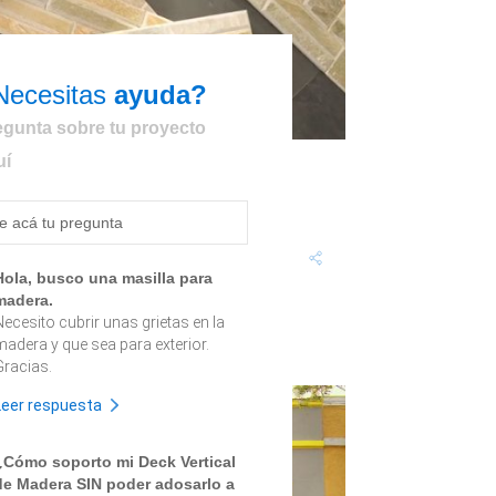
Necesitas
ayuda?
egunta sobre tu proyecto
uí
Revestimiento de muro
n verano renovemos la terraza o fachada con un
evestimiento de muro
Dificultad: Bajo
Hola, busco una masilla para
madera.
Necesito cubrir unas grietas en la
madera y que sea para exterior.
Gracias.
Leer respuesta
¿Cómo soporto mi Deck Vertical
de Madera SIN poder adosarlo a