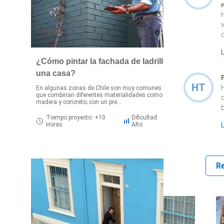
c
¿Cómo pintar la fachada de ladrillos de
una casa?
U
h
HT
En algunas zonas de Chile son muy comunes las casas
h
que combinan diferentes materialidades como ladrillo,
madera y concreto; con un pre...
Tiempo proyecto: +10
Dificultad:
Horas
Alto
R