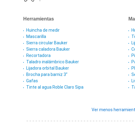
Herramientas
Ma
Huincha de medir
H
Mascarilla
T
Sierra circular Bauker
L
Sierra caladora Bauker
C
Recortadora
P
Taladro inalámbrico Bauker
P
Lijadora orbital Bauker
P
Brocha para barniz 3”
S
Gafas
L
Tinte al agua Roble Claro Sipa
T
Ver menos herramient