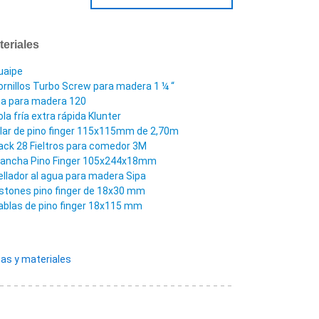
teriales
uaipe
ornillos Turbo Screw para madera 1 ¼ “
ija para madera 120
ola fría extra rápida Klunter
ilar de pino finger 115x115mm de 2,70m
ack 28 Fieltros para comedor 3M
lancha Pino Finger 105x244x18mm
ellador al agua para madera Sipa
istones pino finger de 18x30 mm
ablas de pino finger 18x115 mm
as y materiales