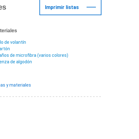
es
Imprimir listas
teriales
lo de volantín
artón
años de microfibra (varios colores)
ienza de algodón
as y materiales