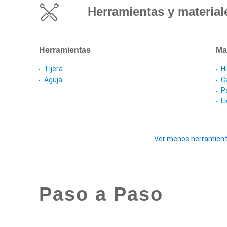
Herramientas y material
Herramientas
Ma
Tijera
Hi
Aguja
C
P
L
Ver menos herramient
Paso a Paso