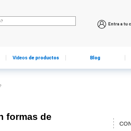
Entra a tu 
Videos
de productos
Blog
?
n formas de
CON