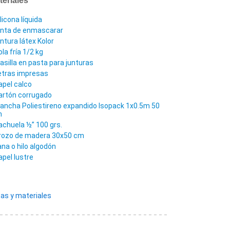
licona líquida
inta de enmascarar
intura látex Kolor
la fría 1/2 kg
asilla en pasta para junturas
etras impresas
apel calco
artón corrugado
lancha Poliestireno expandido Isopack 1x0.5m 50
m
achuela ½” 100 grs.
rozo de madera 30x50 cm
ana o hilo algodón
apel lustre
as y materiales