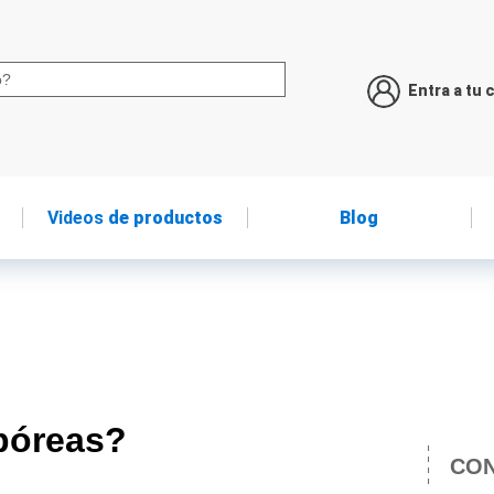
Entra a tu 
Videos
de productos
Blog
rpóreas?
CON