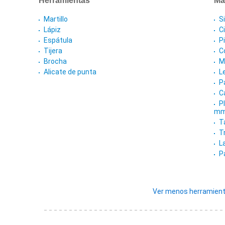
Martillo
Si
Lápiz
C
Espátula
P
Tijera
Co
Brocha
M
Alicate de punta
L
P
C
P
m
T
T
L
P
Ver menos herramient