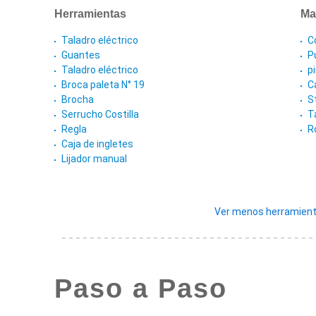
Herramientas
Ma
Taladro eléctrico
Co
Guantes
P
Taladro eléctrico
p
Broca paleta N° 19
C
Brocha
S
Serrucho Costilla
T
Regla
R
Caja de ingletes
Lijador manual
Ver menos herramient
Paso a Paso