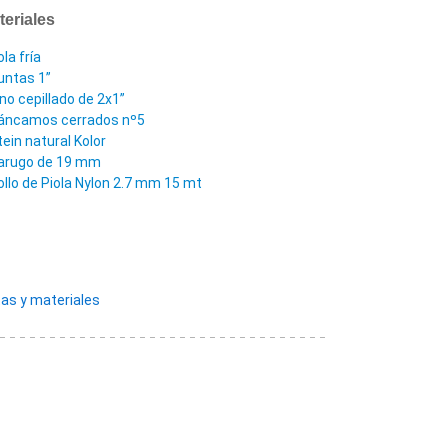
teriales
la fría
untas 1”
ino cepillado de 2x1”
áncamos cerrados nº5
tein natural Kolor
arugo de 19 mm
ollo de Piola Nylon 2.7 mm 15 mt
as y materiales