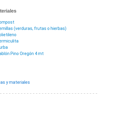
teriales
ompost
emillas (verduras, frutas o hierbas)
olietileno
ermiculita
urba
ablón Pino Oregón 4 mt
as y materiales