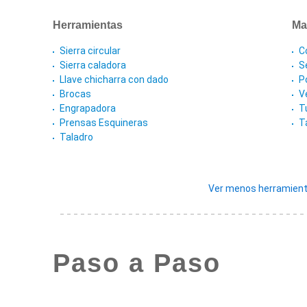
Herramientas
Ma
Sierra circular
C
Sierra caladora
S
Llave chicharra con dado
P
Brocas
V
Engrapadora
T
Prensas Esquineras
T
Taladro
Ver menos herramient
Paso a Paso