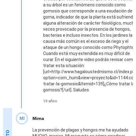
a su árbol es un fenómeno conocido como
gomosis que corresponde a una exudación de
goma, indicador de que la planta está sufriendo
alguna alteración de carácter fisiológico, much
veces provocado por la presencia de hongos,
bacterias e incluso insectos. En los jardines la
causa más común es el exceso de riego y el
ataque de un hongo conocido como Phytophtor
Cuando está muy extendida es muy difícil de
curar. En el siguiente video podrás revisar como
tratar esta situación:
[url=http://www.hagaloustedmismo.cl/index.ph
option=com_hum&view=proyecto&id=1144:co
tratar-la-gomosis&Itemid=139]¿Cómo tratar la
gomosis?[/url]. Saludos
10 años
MI
Mirna
La prevención de plagas y hongos me ha ayudado