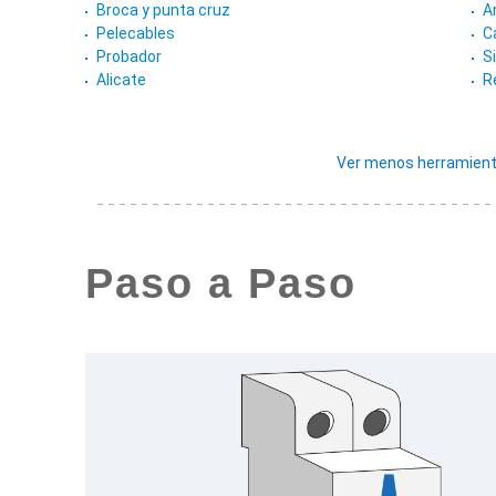
Broca y punta cruz
A
Pelecables
C
Probador
S
Alicate
R
Ver menos herramient
Paso a Paso