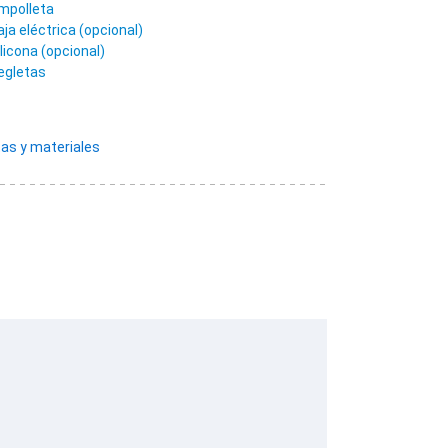
mpolleta
aja eléctrica (opcional)
ilicona (opcional)
egletas
as y materiales