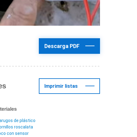
Descarga PDF
es
Imprimir listas
teriales
arugos de plástico
ornillos roscalata
oco con sensor