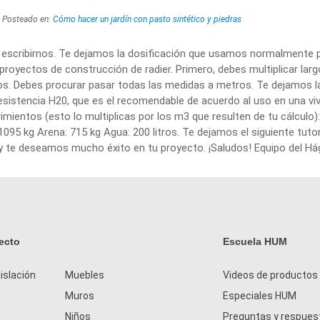
Posteado en:
Cómo hacer un jardín con pasto sintético y piedras
r escribirnos. Te dejamos la dosificación que usamos normalmente
royectos de construcción de radier. Primero, debes multiplicar lar
s. Debes procurar pasar todas las medidas a metros. Te dejamos la
sistencia H20, que es el recomendable de acuerdo al uso en una vi
imientos (esto lo multiplicas por los m3 que resulten de tu cálculo
 1095 kg Arena: 715 kg Agua: 200 litros. Te dejamos el siguiente tutor
y te deseamos mucho éxito en tu proyecto. ¡Saludos! Equipo del H
ecto
Escuela HUM
islación
Muebles
Videos de productos
Muros
Especiales HUM
Niños
Preguntas y respues