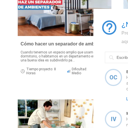
¿
Pr
aq
Cómo hacer un separador de ambientes
Cuando tenemos un espacio amplio que usamos como
dormitorio, o habitamos en un departamento estudio,
¿
una buena idea es subdividirlo pa...
d
c
Tiempo proyecto: 8
Dificultad:
Horas
Medio
OC
IV