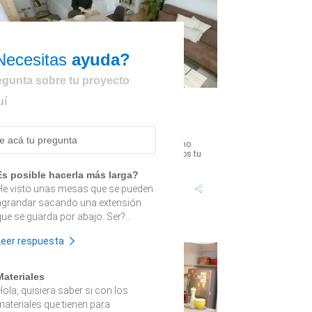
Necesitas
ayuda?
egunta sobre tu proyecto
uí
¿Cómo decorar un departamento
estudio?
Tienes un departamento estudio y no sabes cómo
ecorarlo? No te preocupes, que con estos consejos tu
asa quedará lista y perfecta...
Es posible hacerla más larga?
Tiempo proyecto: 5
Dificultad:
He visto unas mesas que se pueden
Horas
Bajo
agrandar sacando una extensión
que se guarda por abajo. Ser?...
Leer respuesta
Materiales
Hola, quisiera saber si con los
materiales que tienen para