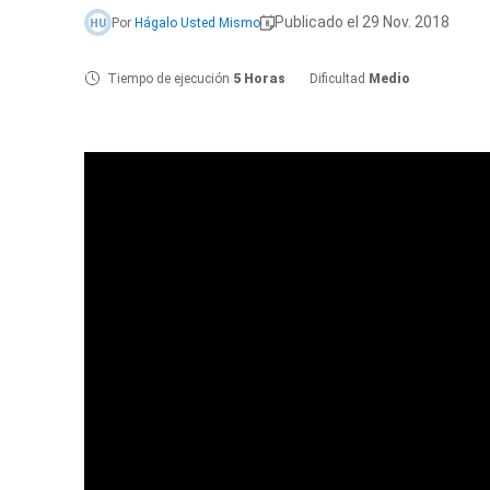
Publicado el 29 Nov. 2018
Por
Hágalo Usted Mismo
HU
Tiempo de ejecución
5 Horas
Dificultad
Medio