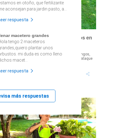
estamos en otoño, que fertilizante
me aconsejan para jardin pasto, a...
Leer respuesta
llenar macetero grandes
¿Cómo prevenir el ataque de hongos en
Hola tengo 2 maceteros
el césped?
grandes,quiero plantar unos
arbustos. mi duda es como lleno
n otoño el pasto puede sufrir por el ataque de hongos,
ero se puede hacer un tratamiento preventivo. El ataque
dichos macet...
e hongos se identifi...
Leer respuesta
Tiempo proyecto: 2
Dificultad:
Horas
Medio
evisa más respuestas