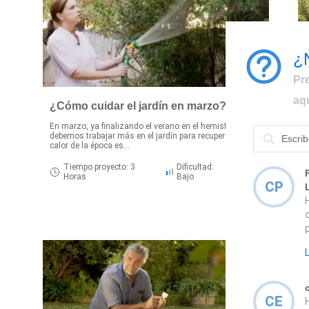
¿
Pr
aq
¿Cómo cuidar el jardín en marzo?
En marzo, ya finalizando el verano en el hemisferio sur,
debemos trabajar más en el jardín para recuperarlo del
A
calor de la época es...
t
Tiempo proyecto: 3
Dificultad:
Horas
Bajo
CP
p
CE