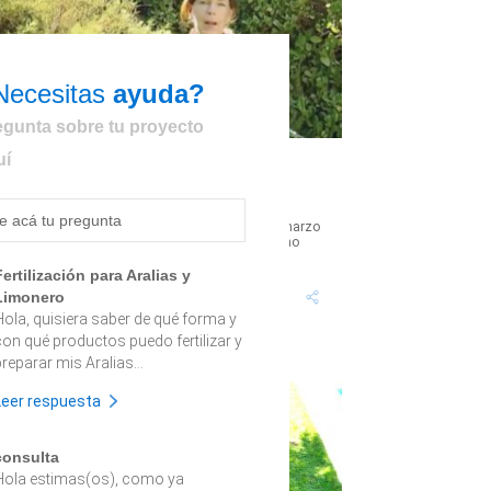
Necesitas
ayuda?
egunta sobre tu proyecto
uí
¿Cómo cuidar el jardín antes que
comience el frío?
bril es un mes de transición sobre todo porque marzo
ha sido muy caluroso y nos ha demandado mucho
rabajo en el jardín; todavía se...
Fertilización para Aralias y
Tiempo proyecto: 3
Dificultad:
Limonero
Horas
Bajo
Hola, quisiera saber de qué forma y
con qué productos puedo fertilizar y
reparar mis Aralias...
Leer respuesta
consulta
Hola estimas(os), como ya