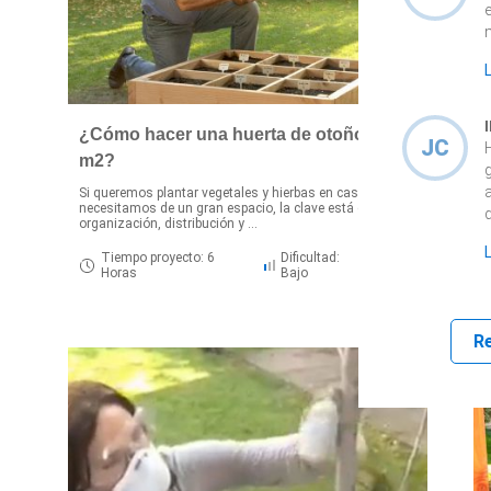
¿Cómo hacer una huerta de otoño en 1
JC
m2?
Si queremos plantar vegetales y hierbas en casa no
E
necesitamos de un gran espacio, la clave está en la
p
organización, distribución y ...
d
Tiempo proyecto: 6
Dificultad:
Horas
Bajo
R