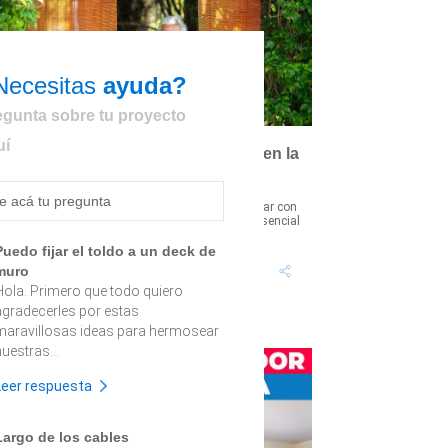
Necesitas
ayuda?
egunta sobre tu proyecto
uí
Cómo instalar persianas de bambú en la
terraza
specialmente para los días de mucho calor, contar con
spacios sombreados en tu terraza o balcón es esencial
ara estar al aire lib...
Puedo fijar el toldo a un deck de
muro
Tiempo proyecto: 1 Hora
Dificultad: Bajo
Hola. Primero que todo quiero
agradecerles por estas
maravillosas ideas para hermosear
uestras...
Leer respuesta
Largo de los cables