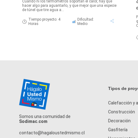
Cuando ni los termómetros soportan el calor, hay que
hacer algo para aguantarlo, y que mejor que una especie
de túnel que tire agua a...
P
Tiempo proyecto: 4
Dificultad:
q
Horas
Medio
C
Tipos de proy
Calefacción y a
Construcción
Somos una comunidad de
Decoración
Sodimac.com
Gasfitería
contacto@hagaloustedmismo.cl