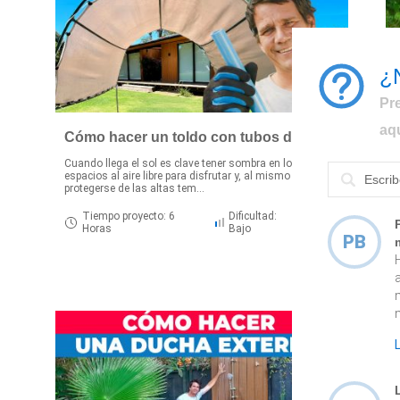
¿
Pr
aq
Cómo hacer un toldo con tubos de PVC
Cuando llega el sol es clave tener sombra en los
espacios al aire libre para disfrutar y, al mismo tiempo,
E
protegerse de las altas tem...
e
p
Tiempo proyecto: 6
Dificultad:
Horas
Bajo
PB
n