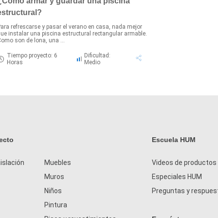
¿Cómo armar y guardar una piscina
estructural?
ara refrescarse y pasar el verano en casa, nada mejor
ue instalar una piscina estructural rectangular armable.
omo son de lona, una ...
Tiempo proyecto: 6
Dificultad:
Horas
Medio
ecto
Escuela HUM
islación
Muebles
Videos de productos
Muros
Especiales HUM
Niños
Preguntas y respues
Pintura