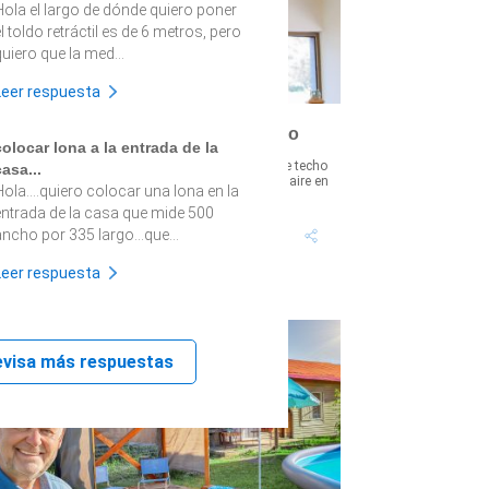
Hola el largo de dónde quiero poner
l toldo retráctil es de 6 metros, pero
uiero que la med...
Leer respuesta
Cómo instalar un ventilador de techo
colocar lona a la entrada de la
Enfrenta el verano bien equipado! Un ventilador de techo
casa...
uede mantener tu casa más fresca, moviendo el aire en
Hola....quiero colocar una lona en la
pocas de calor. ?...
entrada de la casa que mide 500
ancho por 335 largo...que...
Leer respuesta
evisa más respuestas