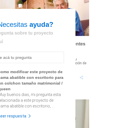
Necesitas
ayuda?
egunta sobre tu proyecto
uí
Cómo hacer un separador de ambientes
de madera
i no cuentas con una habitación completa para tu
ome office, puedes delimitar y mejorar la disposición de
us espacios con un úti...
como modificar este proyecto de
Tiempo proyecto: 5
Dificultad:
cama abatible con escritorio para
Horas
Medio
un colchon tamaño matrimonial /
queen
Muy buenos dias, mi pregunta esta
relacionada a este proyecto de
ama abatible con escritorio, ...
Leer respuesta