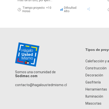
más de un uso, por ejem...
c
Tiempo proyecto: +10
Dificultad:
Horas
Alto
Tipos de proy
Calefacción y a
Construcción
Somos una comunidad de
Decoración
Sodimac.com
Gasfitería
contacto@hagaloustedmismo.cl
Herramientas
Iluminación
Mascotas