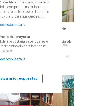
Pintar Melamina o englomerado
Hola, compre los modulos para
acer el escritorio pero el color es
muy claro para que quede sim...
Leer respuesta
Cómo hacer un escritorio plegable de
pared
Precio del proyecto
Hola, me gustaría saber cuál es el
uchas veces, y por falta de espacio, tenemos instalado
n escritorio en un dormitorio. Pero tanto este mueble
precio estimado para hacer este
omo la silla ocupan de...
proyecto.
Tiempo proyecto: 6
Dificultad:
Leer respuesta
Horas
Medio
evisa más respuestas