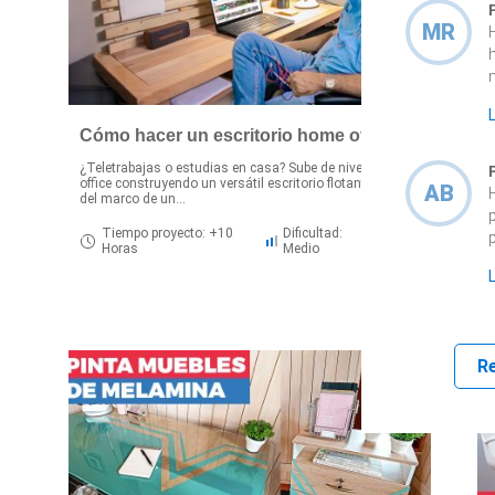
MR
h
Cómo hacer un escritorio home office
¿Teletrabajas o estudias en casa? Sube de nivel tu home
office construyendo un versátil escritorio flotante a partir
AB
M
del marco de un...
u
c
Tiempo proyecto: +10
Dificultad:
Horas
Medio
R