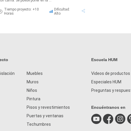
on cama. Se puede poner en la ...
Tiempo proyecto: +10
Dificultad:
Horas
Alto
ecto
Escuela HUM
islación
Muebles
Videos de productos
Muros
Especiales HUM
Niños
Preguntas y respues
Pintura
Pisos y revestimientos
Encuéntranos en
Puertas y ventanas
Techumbres