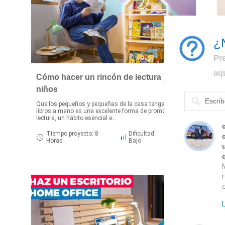
¿
Pr
aq
Cómo hacer un rincón de lectura para
niños
Que los pequeños y pequeñas de la casa tengan sus
S
libros a mano es una excelente forma de promover la
h
lectura, un hábito esencial e...
t
Tiempo proyecto: 8
Dificultad:
Horas
Bajo
c