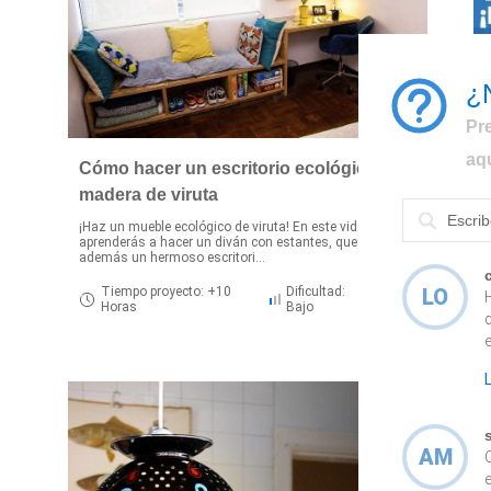
¿
Pr
aq
Cómo hacer un escritorio ecológico con
madera de viruta
¡Haz un mueble ecológico de viruta! En este video
¡
aprenderás a hacer un diván con estantes, que tiene
y
además un hermoso escritori...
c
Tiempo proyecto: +10
Dificultad:
LO
Horas
Bajo
e
AM
e