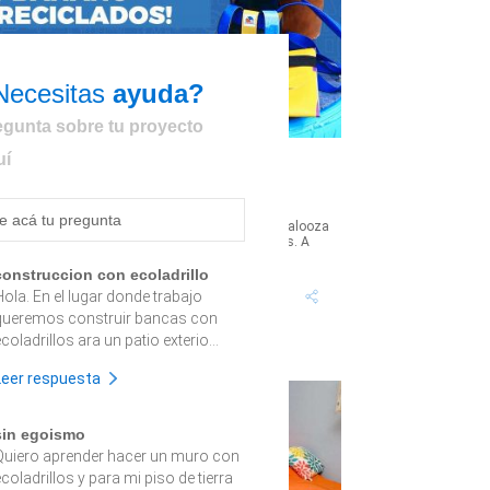
Necesitas
ayuda?
egunta sobre tu proyecto
uí
Cómo hacer un banano y un porta
botella con materiales reciclados
Aprende a reutilizar! Nosotros asistimos a Lollapalooza
 conocimos como reutilizar materiales reciclados. A
ontinuación, conocer?...
construccion con ecoladrillo
Hola. En el lugar donde trabajo
queremos construir bancas con
coladrillos ara un patio exterio...
Leer respuesta
sin egoismo
Quiero aprender hacer un muro con
coladrillos y para mi piso de tierra